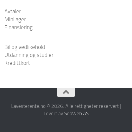
Avtaler
Minilager
Finansiering
Bil og vedlikehold
Utdanning og studier
Kredittkort
Lavesterente.no © 2026. Alle rettigheter reservert |
Levert av
SeoWeb AS