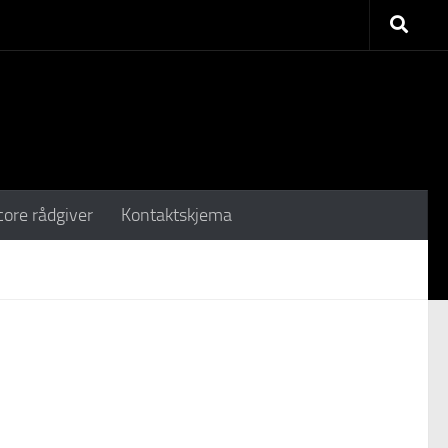
core rådgiver
Kontaktskjema