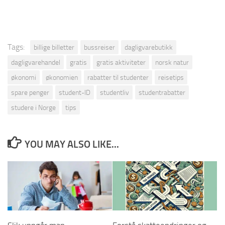
Tags:
billige billetter
bussreiser
dagligvarebutikk
dagligvarehandel
gratis
gratis aktiviteter
norsk natur
økonomi
økonomien
rabatter til studenter
reisetips
spare penger
student-ID
studentliv
studentrabatter
studere i Norge
tips
YOU MAY ALSO LIKE...