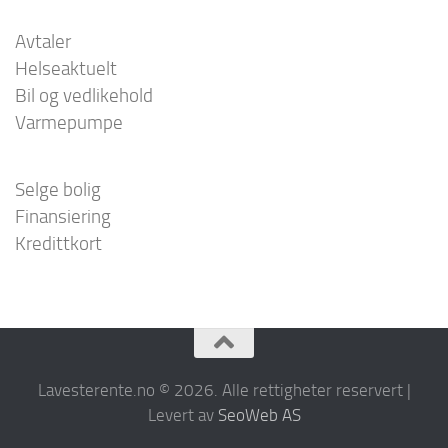
Avtaler
Helseaktuelt
Bil og vedlikehold
Varmepumpe
Selge bolig
Finansiering
Kredittkort
Lavesterente.no © 2026. Alle rettigheter reservert |
Levert av
SeoWeb AS