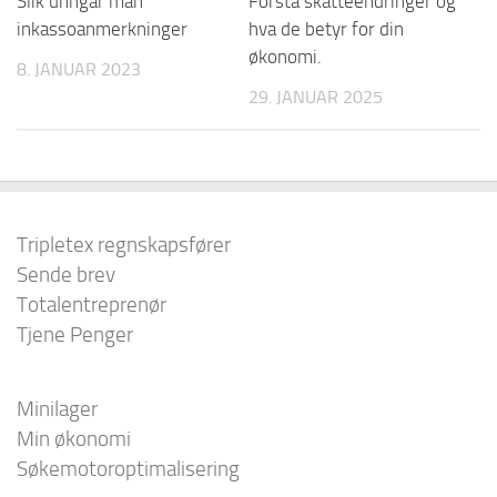
Slik unngår man
Forstå skatteendringer og
inkassoanmerkninger
hva de betyr for din
økonomi.
8. JANUAR 2023
29. JANUAR 2025
Tripletex regnskapsfører
Sende brev
Totalentreprenør
Tjene Penger
Minilager
Min økonomi
Søkemotoroptimalisering