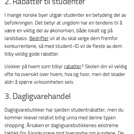
2. Rabatter til studenter
I mange norske byer utgjør studenter en betydelig del av
befolkningen. Det betyr at ungdom har en tendens til å
være en viktig del av økonomien, både lokalt og på
landsbasis.
Bedrifter
vil at du skal velge dem fremfor
konkurrentene, så med student-ID vil de fleste av dem
tilby veldig gode rabatter.
Usikker på hvem som tilbyr
rabatter
? Skolen din vil veldig
ofte ha oversikt over hvem, hva og hvor, men det skader
aldri å spørre virksomheten selv.
3. Dagligvarehandel
Dagligvarebutikker har sjelden studentrabatter, men du
kommer likevel relativt billig unna med denne typen
shopping. Årsaken er dagligvarebutikkenes ekstreme
taktikk for å konkurrere mot hverandre om kundene. De