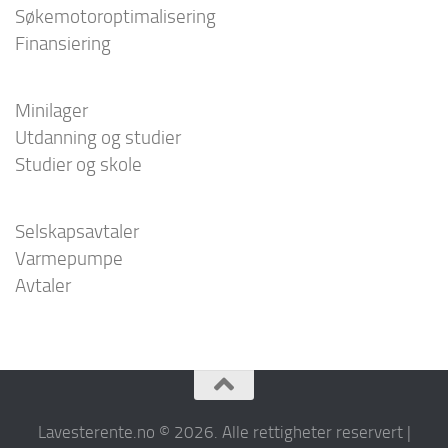
Søkemotoroptimalisering
Finansiering
Minilager
Utdanning og studier
Studier og skole
Selskapsavtaler
Varmepumpe
Avtaler
Lavesterente.no © 2026. Alle rettigheter reservert |