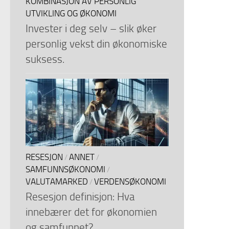
KOMBINASJON AV PERSONLIG
UTVIKLING OG ØKONOMI
Invester i deg selv – slik øker
personlig vekst din økonomiske
suksess.
RESESJON
ANNET
/
/
SAMFUNNSØKONOMI
/
VALUTAMARKED
VERDENSØKONOMI
/
Resesjon definisjon: Hva
innebærer det for økonomien
og samfunnet?