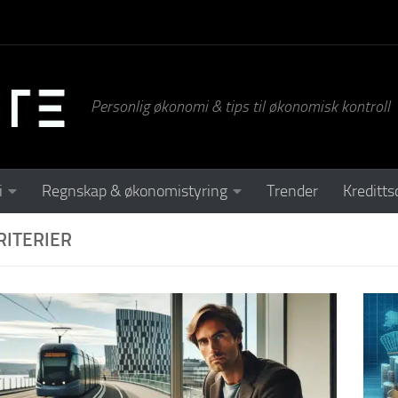
Personlig økonomi & tips til økonomisk kontroll
i
Regnskap & økonomistyring
Trender
Kreditts
RITERIER