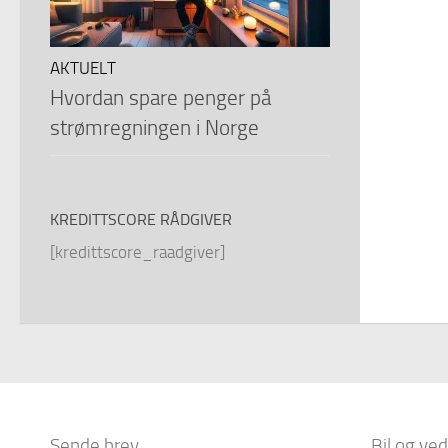
AKTUELT
Hvordan spare penger på
strømregningen i Norge
KREDITTSCORE RÅDGIVER
[kredittscore_raadgiver]
Sende brev
Bil og ved