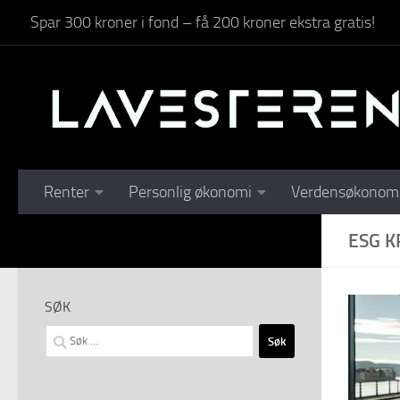
Spar 300 kroner i fond – få 200 kroner ekstra gratis!
Skip to content
Renter
Personlig økonomi
Verdensøkonom
ESG K
SØK
Søk
etter: