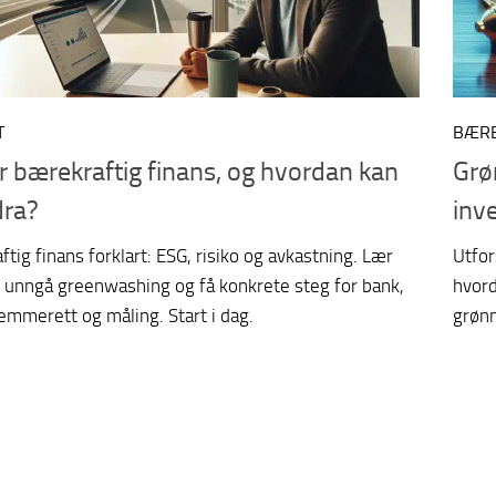
T
BÆRE
r bærekraftig finans, og hvordan kan
Grø
dra?
inv
tig finans forklart: ESG, risiko og avkastning. Lær
Utfor
, unngå greenwashing og få konkrete steg for bank,
hvord
emmerett og måling. Start i dag.
grønn