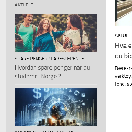
AKTUELT
AKTUEL
Hva e
du bi
SPARE PENGER
LAVESTERENTE
/
Hvordan spare penger når du
Bærekraf
studerer i Norge ?
verktøy
fond, st