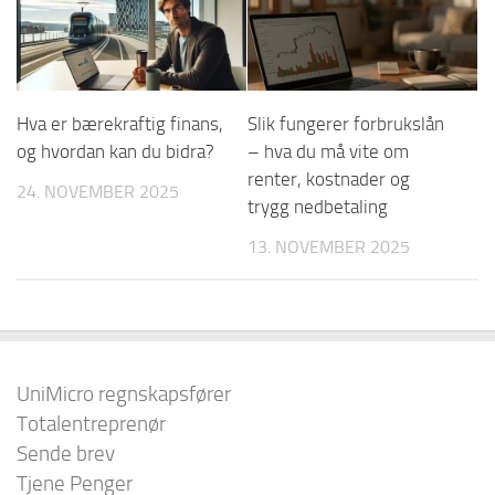
Hva er bærekraftig finans,
Slik fungerer forbrukslån
og hvordan kan du bidra?
– hva du må vite om
renter, kostnader og
24. NOVEMBER 2025
trygg nedbetaling
13. NOVEMBER 2025
UniMicro regnskapsfører
Totalentreprenør
Sende brev
Tjene Penger