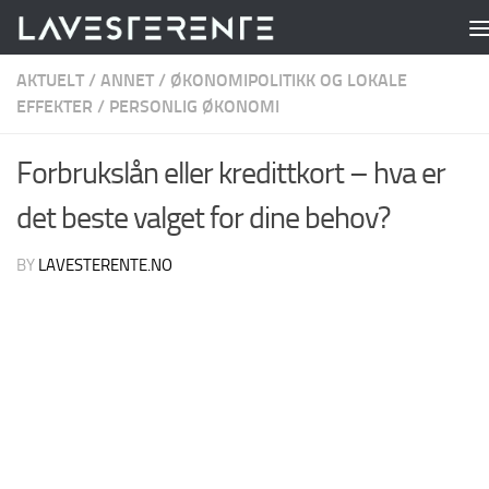
Skip to content
AKTUELT
/
ANNET
/
ØKONOMIPOLITIKK OG LOKALE
EFFEKTER
/
PERSONLIG ØKONOMI
Forbrukslån eller kredittkort – hva er
det beste valget for dine behov?
BY
LAVESTERENTE.NO