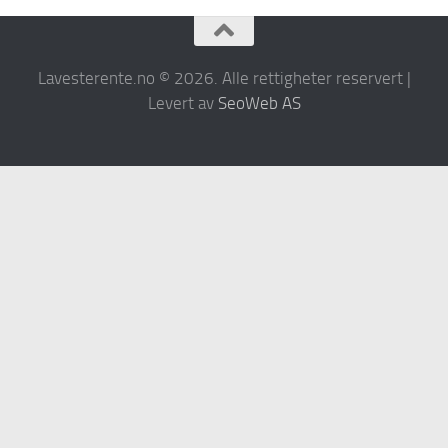
Lavesterente.no © 2026. Alle rettigheter reservert |
Levert av
SeoWeb AS