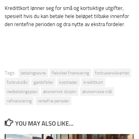
Kredittkort lønner seg for små og kortsiktige utgifter,
spesielt hvis du kan betale hele beløpet tilbake innenfor
den rentefrie perioden og dra nytte av ekstra fordeler.
Tags:
betalingsevne
fleksibel finansiering
forbrukersikkerhet
forbrukslån
gjeldsfeller
kostnader
kredittkort
nedbetalingsplan
økonomisk disiplin
økonomiske mål
refinansiering
rentefrie perioder
YOU MAY ALSO LIKE...