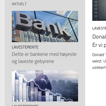
AKTUELT
LAVEST
Donal
Er vi
LAVESTERENTE
Dette er bankene med høyeste
Donald 
og laveste gebyrene
vekst. U
usikkerh