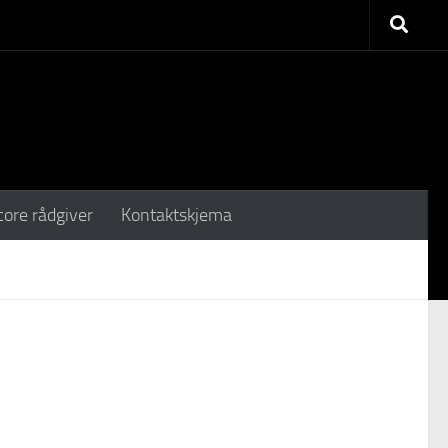
core rådgiver
Kontaktskjema