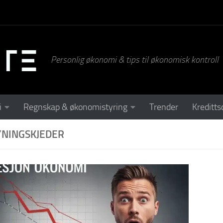
Personlig økonomi & tips til økonomisk kontroll
i
Regnskap & økonomistyring
Trender
Kreditts
YNINGSKJEDER