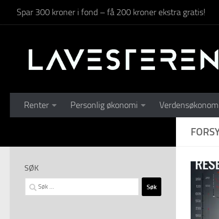
Spar 300 kroner i fond – få 200 kroner ekstra gratis!
Skip to content
Renter
Personlig økonomi
Verdensøkonom
FORS
SØK
Søk
etter: