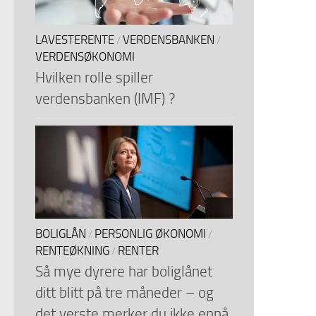
LAVESTERENTE
VERDENSBANKEN
/
/
VERDENSØKONOMI
Hvilken rolle spiller
verdensbanken (IMF) ?
BOLIGLÅN
PERSONLIG ØKONOMI
/
/
RENTEØKNING
RENTER
/
Så mye dyrere har boliglånet
ditt blitt på tre måneder – og
det verste merker du ikke ennå