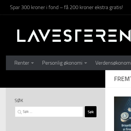
Spar 300 kroner i fond – få 200 kroner ekstra gratis!
Skip to content
Renter
Personlig økonomi
Verdensøkonom
FREM
SØK
Søk
etter: