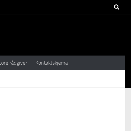
core rådgiver
Kontaktskjema