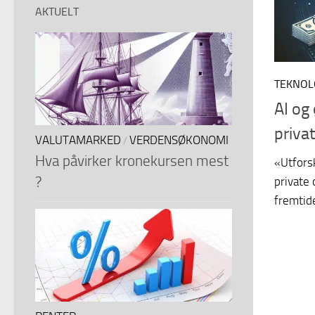
AKTUELT
TEKNOL
AI og
privat
VALUTAMARKED
VERDENSØKONOMI
/
Hva påvirker kronekursen mest
«Utfors
?
private 
fremtid