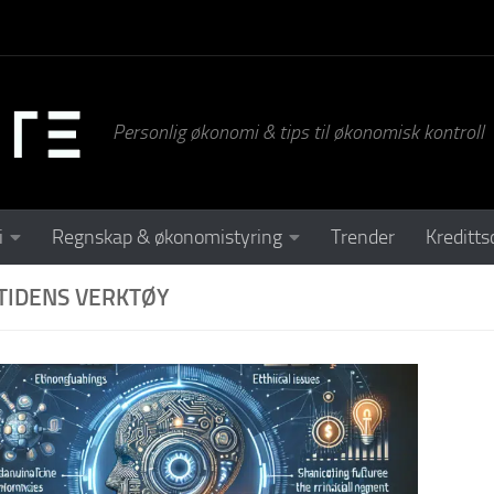
Personlig økonomi & tips til økonomisk kontroll
i
Regnskap & økonomistyring
Trender
Kreditts
TIDENS VERKTØY