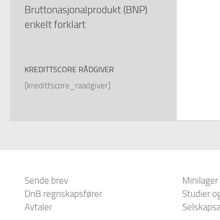
Bruttonasjonalprodukt (BNP)
enkelt forklart
KREDITTSCORE RÅDGIVER
[kredittscore_raadgiver]
Sende brev
Minilager
DnB regnskapsfører
Studier o
Avtaler
Selskapsa