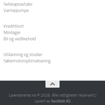
Selskapsavtaler
Varmepumpe
Kredittkort
Minilager
Bil og vedlikehold
Utdanning og studier
Søkemotoroptimalisering
Lavesterente.no © 2026. Alle rettigheter reservert |
Levert av
SeoWeb AS