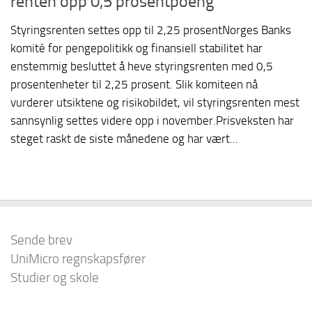
renten opp 0,5 prosentpoeng
Styringsrenten settes opp til 2,25 prosentNorges Banks
komité for pengepolitikk og finansiell stabilitet har
enstemmig besluttet å heve styringsrenten med 0,5
prosentenheter til 2,25 prosent. Slik komiteen nå
vurderer utsiktene og risikobildet, vil styringsrenten mest
sannsynlig settes videre opp i november.Prisveksten har
steget raskt de siste månedene og har vært...
Sende brev
UniMicro regnskapsfører
Studier og skole