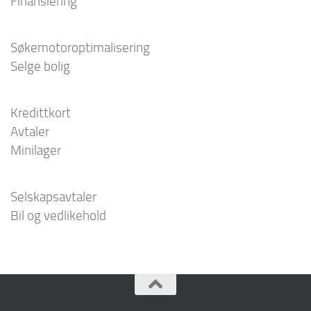
Finansiering
Søkemotoroptimalisering
Selge bolig
Kredittkort
Avtaler
Minilager
Selskapsavtaler
Bil og vedlikehold