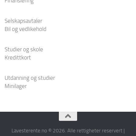
Finansiering
Selskapsavtaler
Bil og vedlikehold
Studier og skole
Kredittkort
Utdanning og studier
Minilager
Lavesterente.no © 2026. Alle rettigheter reservert |