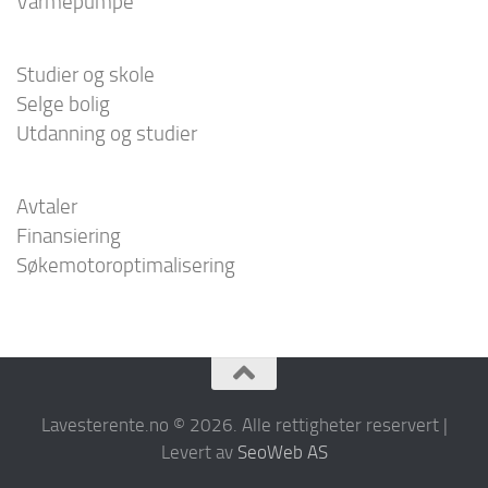
Varmepumpe
Studier og skole
Selge bolig
Utdanning og studier
Avtaler
Finansiering
Søkemotoroptimalisering
Lavesterente.no © 2026. Alle rettigheter reservert |
Levert av
SeoWeb AS