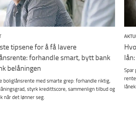
T
AKTU
ste tipsene for å få lavere
Hvo
lånsrente: forhandle smart, bytt bank
lån:
nk belåningen
Spar 
rente
e boliglånsrente med smarte grep: forhandle riktig,
lånek
låningsgrad, styrk kredittscore, sammenlign tilbud og
k når det lønner seg.