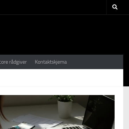
core rådgiver
Kontaktskjema