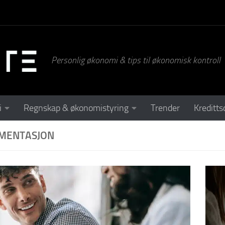
Personlig økonomi & tips til økonomisk kontroll
i
Regnskap & økonomistyring
Trender
Kreditts
MENTASJON