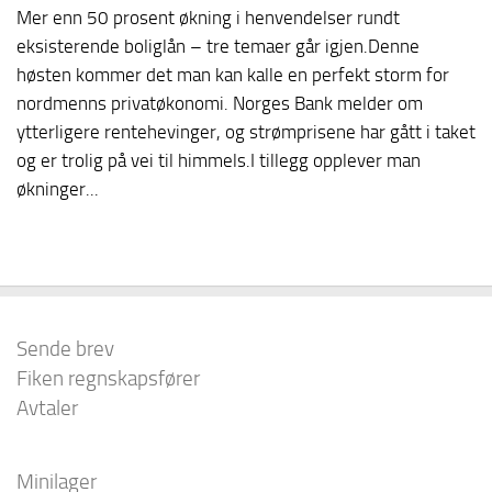
Mer enn 50 prosent økning i henvendelser rundt
eksisterende boliglån – tre temaer går igjen.Denne
høsten kommer det man kan kalle en perfekt storm for
nordmenns privatøkonomi. Norges Bank melder om
ytterligere rentehevinger, og strømprisene har gått i taket
og er trolig på vei til himmels.I tillegg opplever man
økninger...
Sende brev
Fiken regnskapsfører
Avtaler
Minilager