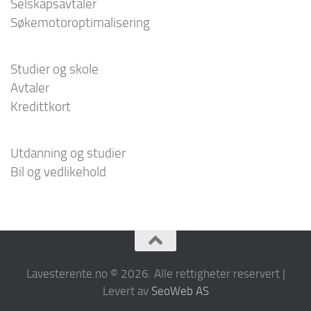
Selskapsavtaler
Søkemotoroptimalisering
Studier og skole
Avtaler
Kredittkort
Utdanning og studier
Bil og vedlikehold
Lavesterente.no © 2026. Alle rettigheter reservert |
Levert av
SeoWeb AS