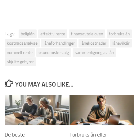
Tags:
boliglån
effektiv rente
finansavtaleloven
forbrukslån
kostnadsanalyse
låneforhandlinger
lånekostnader
lånevilkår
nominell rente
økonomiske valg
sammenligning av lån
skjulte gebyrer
YOU MAY ALSO LIKE...
De beste
Forbrukslån eller