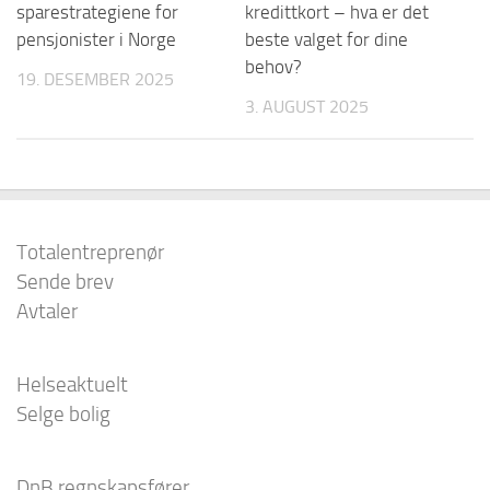
sparestrategiene for
kredittkort – hva er det
pensjonister i Norge
beste valget for dine
behov?
19. DESEMBER 2025
3. AUGUST 2025
Totalentreprenør
Sende brev
Avtaler
Helseaktuelt
Selge bolig
DnB regnskapsfører