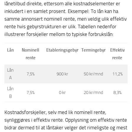
lånetilbud direkte, ettersom alle kostnadselementer er
inkludert i en samlet prosent. Eksempel: To lån kan ha
samme annonsert nominell rente, men veldig ulik effektiv
rente hvis gebyrstrukturen er ulik. Tabellen nedenfor
illustrerer forskjeller mellom to typiske forbrukslån:
Lån
Nominell
Etableringsgebyr
Termingebyr
Effektiv
rente
rente
Lån
7,5%
900 kr
50 kr/mnd
11,2%
A
Lån
7,5%
0 kr
20 kr/mnd
8,3%
B
Kostnadsforskjeller, selv med lik nominell rente,
synliggjøres i effektiv rente. Opplysning om effektiv rente
bidrar dermed til at låntaker velger det rimeligste og mest