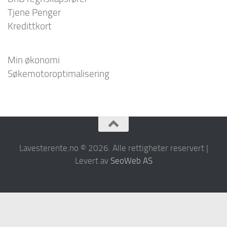
Tjene Penger
Kredittkort
Min økonomi
Søkemotoroptimalisering
Lavesterente.no © 2026. Alle rettigheter reservert |
Levert av
SeoWeb AS