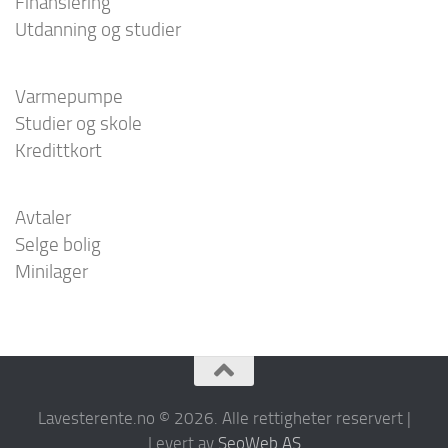
Finansiering
Utdanning og studier
Varmepumpe
Studier og skole
Kredittkort
Avtaler
Selge bolig
Minilager
Lavesterente.no © 2026. Alle rettigheter reservert |
Levert av
SeoWeb AS