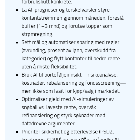
forbrukskutt konkrete.
La AI-prognoser og terskelvarsler styre
kontantstrømmen gjennom måneden, foreslå
buffer (1–3 mnd) og forutse topper som
strømregning.
Sett mål og automatiser sparing med regler
(avrunding, prosent av lønn, overskudd fra
kategorier) og flytt kontanter til bedre rente
uten å miste fleksibilitet.
Bruk AI til porteføljeinnsikt—risikoanalyse,
kostnader, rebalansering og fondsscreening—
men ikke som fasit for kjøp/salg i markedet.
Optimaliser gjeld med AI-simuleringer av
snøball vs. laveste rente, overvåk
refinansiering og styrk søknader med
datadrevne argumenter.
Prioriter sikkerhet og etterlevelse (PSD2,
kryptering, GDPR) og
bygg
et månedlig AI-