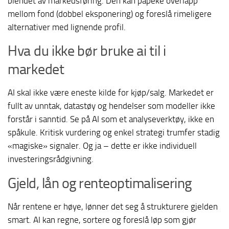
blendet av markedsføring. Den kan påpeke overlapp
mellom fond (dobbel eksponering) og foreslå rimeligere
alternativer med lignende profil.
Hva du ikke bør bruke ai til i
markedet
AI skal ikke være eneste kilde for kjøp/salg. Markedet er
fullt av unntak, datastøy og hendelser som modeller ikke
forstår i sanntid. Se på AI som et analyseverktøy, ikke en
spåkule. Kritisk vurdering og enkel strategi trumfer stadig
«magiske» signaler. Og ja – dette er ikke individuell
investeringsrådgivning.
Gjeld, lån og renteoptimalisering
Når rentene er høye, lønner det seg å strukturere gjelden
smart. AI kan regne, sortere og foreslå løp som gjør