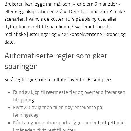
Brukeren kan legge inn mål som «ferie om 6 måneder»
eller «egenkapital innen 2 år». Deretter simulerer AI ulike
scenarier: hva hvis de kutter 10 % på spising ute, eller
flytter bonus rett til sparekonto? Systemet foreslår
realistiske justeringer og viser konsekvensene i kroner og
dato.
Automatiserte regler som øker
sparingen
Små regler gir store resultater over tid. Eksempler:
Rund av kjøp til nærmeste tier og overfør differansen
til
sparing
.
Flytt X % av lønnen til en høyrentekonto på
lønningsdag.
Når kategorien «transport» ligger under
budsjett
midt
i måneden, flytt rest til buffer.