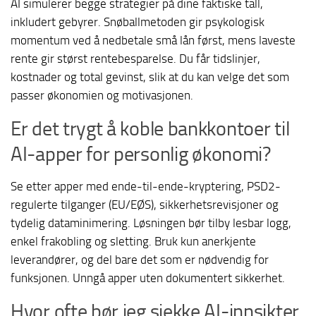
AI simulerer begge strategier på dine faktiske tall,
inkludert gebyrer. Snøballmetoden gir psykologisk
momentum ved å nedbetale små lån først, mens laveste
rente gir størst rentebesparelse. Du får tidslinjer,
kostnader og total gevinst, slik at du kan velge det som
passer økonomien og motivasjonen.
Er det trygt å koble bankkontoer til
AI-apper for personlig økonomi?
Se etter apper med ende-til-ende-kryptering, PSD2-
regulerte tilganger (EU/EØS), sikkerhetsrevisjoner og
tydelig dataminimering. Løsningen bør tilby lesbar logg,
enkel frakobling og sletting. Bruk kun anerkjente
leverandører, og del bare det som er nødvendig for
funksjonen. Unngå apper uten dokumentert sikkerhet.
Hvor ofte bør jeg sjekke AI-innsikter,