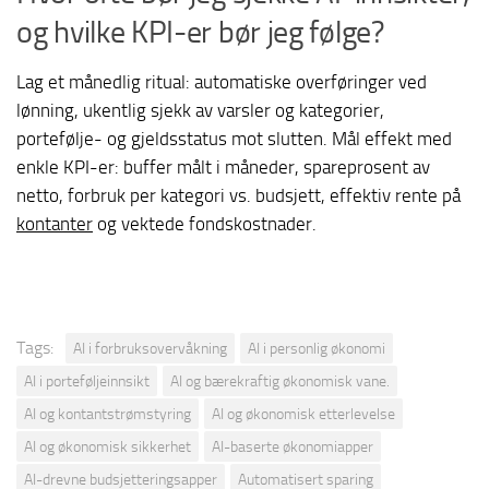
og hvilke KPI-er bør jeg følge?
Lag et månedlig ritual: automatiske overføringer ved
lønning, ukentlig sjekk av varsler og kategorier,
portefølje- og gjeldsstatus mot slutten. Mål effekt med
enkle KPI-er: buffer målt i måneder, spareprosent av
netto, forbruk per kategori vs. budsjett, effektiv rente på
kontanter
og vektede fondskostnader.
Tags:
AI i forbruksovervåkning
AI i personlig økonomi
AI i porteføljeinnsikt
AI og bærekraftig økonomisk vane.
AI og kontantstrømstyring
AI og økonomisk etterlevelse
AI og økonomisk sikkerhet
AI-baserte økonomiapper
AI-drevne budsjetteringsapper
Automatisert sparing