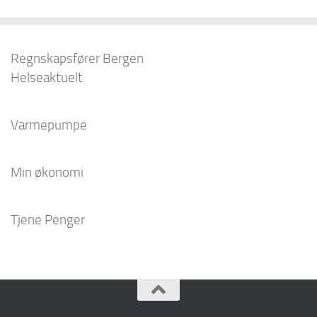
Regnskapsfører Bergen
Helseaktuelt
Varmepumpe
Min økonomi
Tjene Penger