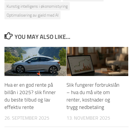
Kunstig intelligens i økonomistyring
Optimalisering av gjeld med AI
YOU MAY ALSO LIKE...
Hva er en god rente på
Slik fungerer forbrukslån
billån i 2025? slik finner
– hva du må vite om
du beste tilbud og lav
renter, kostnader og
effektiv rente
trygg nedbetaling
26. SEPTEMBER 2025
13. NOVEMBER 2025