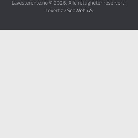
Lavesterente.no © 2026. Alle rettigheter reservert |
Levert av
SeoWeb AS