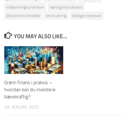
miljøvennlige praksiser
næringslivssuksess
økonomiske fordeler
resirkulering
statlige insentiver
YOU MAY ALSO LIKE...
Grønn finans i praksis –
hvordan kan du investere
bærekraftig?
29. JANUAR 2025