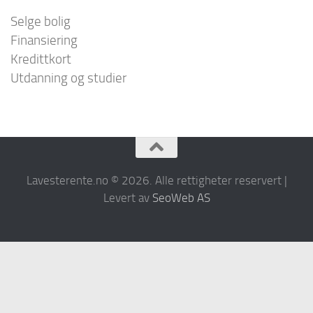
Selge bolig
Finansiering
Kredittkort
Utdanning og studier
Lavesterente.no © 2026. Alle rettigheter reservert |
Levert av
SeoWeb AS