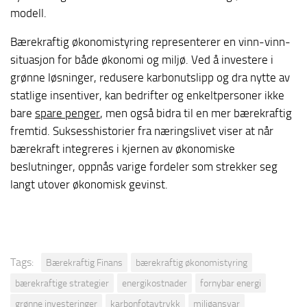
modell.
Bærekraftig økonomistyring representerer en vinn-vinn-
situasjon for både økonomi og miljø. Ved å investere i
grønne løsninger, redusere karbonutslipp og dra nytte av
statlige insentiver, kan bedrifter og enkeltpersoner ikke
bare
spare penger
, men også bidra til en mer bærekraftig
fremtid. Suksesshistorier fra næringslivet viser at når
bærekraft integreres i kjernen av økonomiske
beslutninger, oppnås varige fordeler som strekker seg
langt utover økonomisk gevinst.
Tags:
Bærekraftig Finans
bærekraftig økonomistyring
bærekraftige strategier
energikostnader
fornybar energi
grønne investeringer
karbonfotavtrykk
miljøansvar