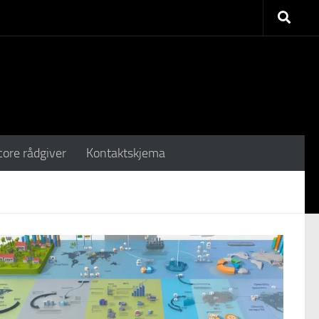
core rådgiver
Kontaktskjema