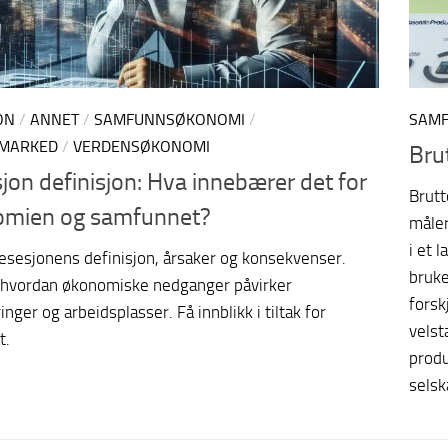
ON
/
ANNET
/
SAMFUNNSØKONOMI
/
SAM
MARKED
/
VERDENSØKONOMI
Bru
jon definisjon: Hva innebærer det for
Brutt
omien og samfunnet?
måler
i et 
resesjonens definisjon, årsaker og konsekvenser.
bruke
 hvordan økonomiske nedganger påvirker
forsk
inger og arbeidsplasser. Få innblikk i tiltak for
velst
t.
produ
selsk