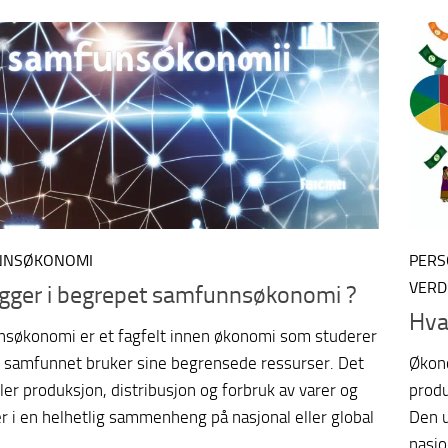
NNSØKONOMI
PERS
VER
igger i begrepet samfunnsøkonomi ?
Hva
søkonomi er et fagfelt innen økonomi som studerer
 samfunnet bruker sine begrensede ressurser. Det
Økon
er produksjon, distribusjon og forbruk av varer og
produ
r i en helhetlig sammenheng på nasjonal eller global
Den u
nasjo