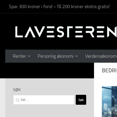
Spar 300 kroner i fond – få 200 kroner ekstra gratis!
Skip to content
Renter
Personlig økonomi
Verdensøkonom
BEDR
SØK
Søk
etter: