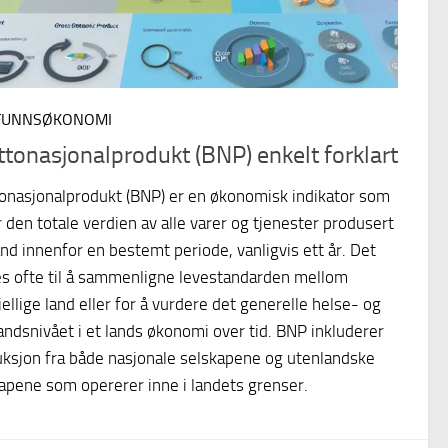
FUNNSØKONOMI
ttonasjonalprodukt (BNP) enkelt forklart
onasjonalprodukt (BNP) er en økonomisk indikator som
 den totale verdien av alle varer og tjenester produsert
land innenfor en bestemt periode, vanligvis ett år. Det
s ofte til å sammenligne levestandarden mellom
jellige land eller for å vurdere det generelle helse- og
andsnivået i et lands økonomi over tid. BNP inkluderer
ksjon fra både nasjonale selskapene og utenlandske
apene som opererer inne i landets grenser.