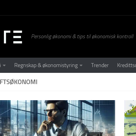
Personlig økonomi & tips til økonomisk kontroll
i
Regnskap & økonomistyring
Trender
Kreditts
IFTSØKONOMI