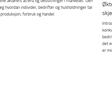
elle aktørers atferd og beslutninger i markedet. Den
Økt
seg hvordan individer, bedrifter og husholdninger tar
skj
 produksjon, forbruk og handel.
Intro
konku
bedri
det e
er mi