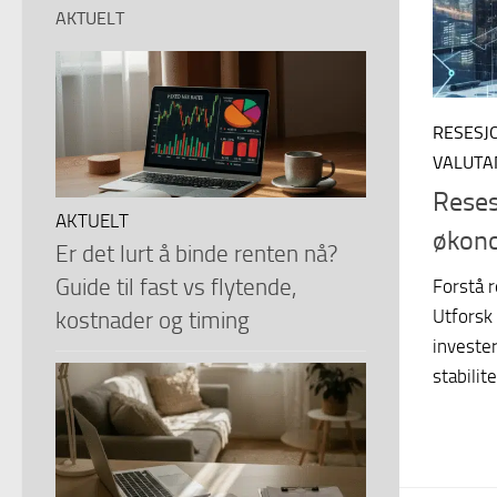
AKTUELT
RESESJ
VALUTA
Reses
AKTUELT
økon
Er det lurt å binde renten nå?
Guide til fast vs flytende,
Forstå 
Utforsk
kostnader og timing
invester
stabilite