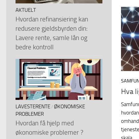
AKTUELT
Hvordan refinansiering kan
redusere gjeldsbyrden din:
Lavere rente, samle lån og
bedre kontroll
SAMFU
Hva l
Samfunn
LAVESTERENTE
ØKONOMISKE
/
hvordan
PROBLEMER
omhandl
Hvordan få hjelp med
tjeneste
økonomiske problemer ?
skala.