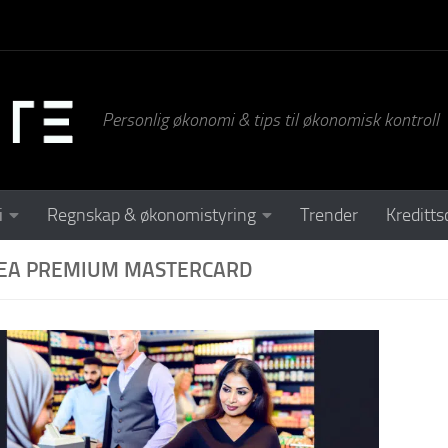
Personlig økonomi & tips til økonomisk kontroll
i
Regnskap & økonomistyring
Trender
Kreditts
EA PREMIUM MASTERCARD