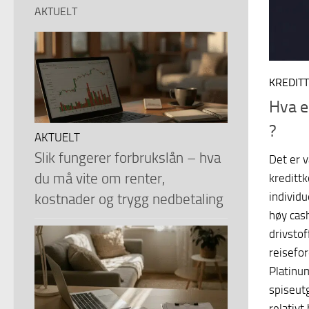
AKTUELT
KREDIT
Hva e
?
AKTUELT
Slik fungerer forbrukslån – hva
Det er 
du må vite om renter,
kreditt
individu
kostnader og trygg nedbetaling
høy cas
drivstof
reisefo
Platinu
spiseut
relativt