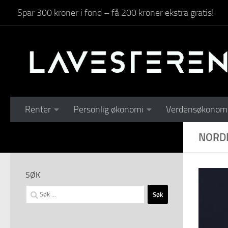
Spar 300 kroner i fond – få 200 kroner ekstra gratis!
Skip to content
Renter
Personlig økonomi
Verdensøkonom
NORD
SØK
Søk
etter: