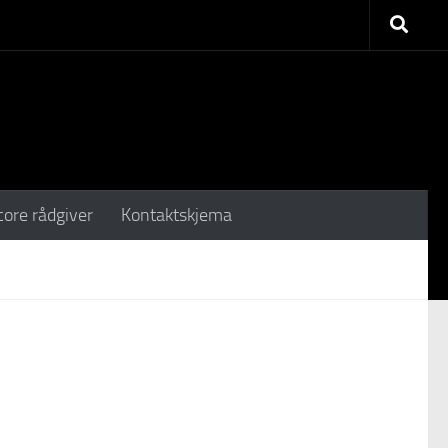
core rådgiver
Kontaktskjema