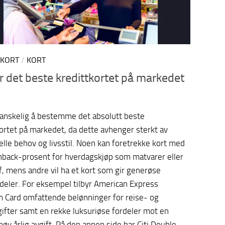
TKORT
/
KORT
r det beste kredittkortet på markedet
vanskelig å bestemme det absolutt beste
kortet på markedet, da dette avhenger sterkt av
elle behov og livsstil. Noen kan foretrekke kort med
hback-prosent for hverdagskjøp som matvarer eller
f, mens andre vil ha et kort som gir generøse
rdeler. For eksempel tilbyr American Express
m Card omfattende belønninger for reise- og
gifter samt en rekke luksuriøse fordeler mot en
 høy årlig avgift. På den annen side har Citi Double