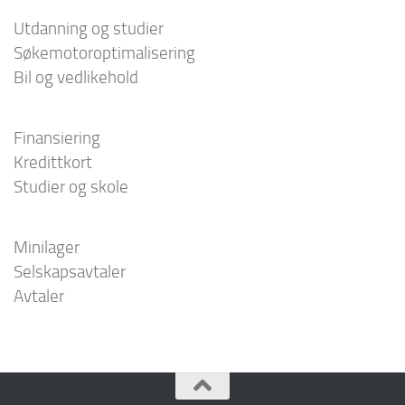
Utdanning og studier
Søkemotoroptimalisering
Bil og vedlikehold
Finansiering
Kredittkort
Studier og skole
Minilager
Selskapsavtaler
Avtaler