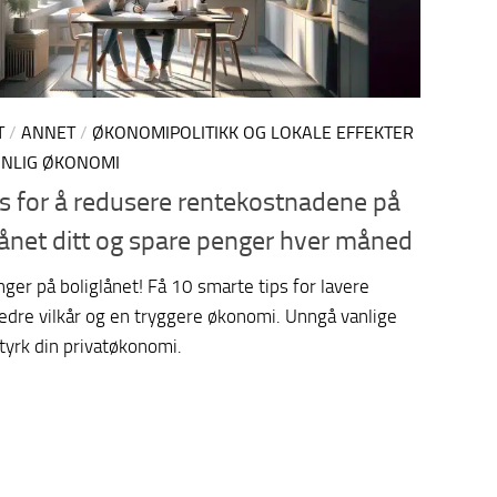
T
/
ANNET
/
ØKONOMIPOLITIKK OG LOKALE EFFEKTER
NLIG ØKONOMI
ps for å redusere rentekostnadene på
lånet ditt og spare penger hver måned
ger på boliglånet! Få 10 smarte tips for lavere
bedre vilkår og en tryggere økonomi. Unngå vanlige
styrk din privatøkonomi.