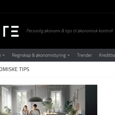
Personlig økonomi & tips til økonomisk kontroll
i
Regnskap & økonomistyring
Trender
Kreditts
MISKE TIPS