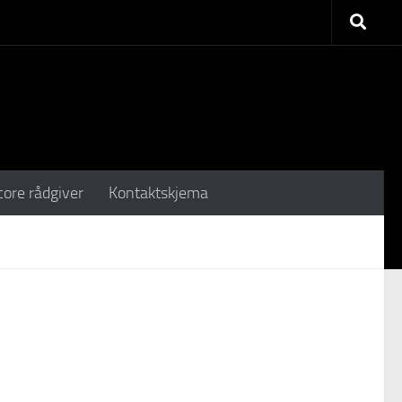
core rådgiver
Kontaktskjema