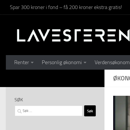
Spar 300 kroner i fond – få 200 kroner ekstra gratis!
Skip to content
Renter
Personlig økonomi
Verdensøkonom
ØKONO
SØK
Søk
etter: