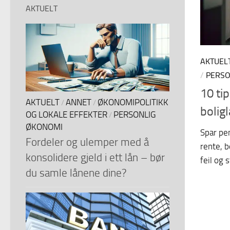
AKTUELT
AKTUEL
/
PERSO
10 ti
AKTUELT
ANNET
ØKONOMIPOLITIKK
/
/
bolig
OG LOKALE EFFEKTER
PERSONLIG
/
ØKONOMI
Spar pen
Fordeler og ulemper med å
rente, 
konsolidere gjeld i ett lån – bør
feil og 
du samle lånene dine?