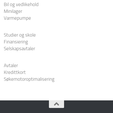
Bil og vedlikehold
Minilager
Varmepumpe
Studier og skole
Finansiering
Selskapsavtaler
Avtaler
Kredittkort
Søkemotoroptimalisering