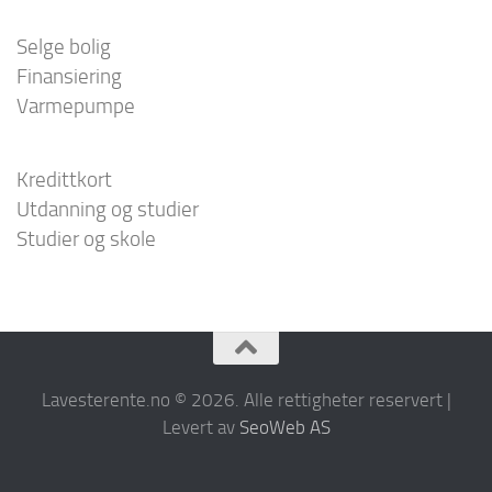
Selge bolig
Finansiering
Varmepumpe
Kredittkort
Utdanning og studier
Studier og skole
Lavesterente.no © 2026. Alle rettigheter reservert |
Levert av
SeoWeb AS