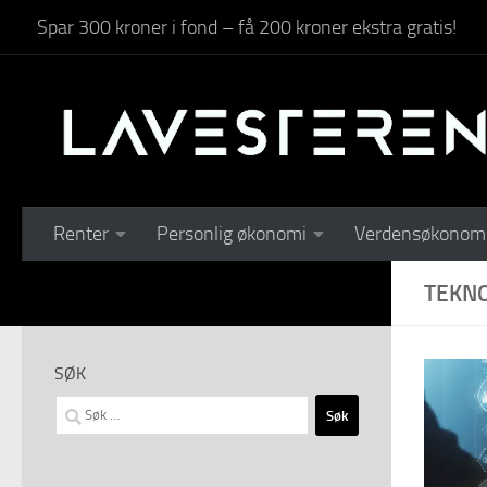
Spar 300 kroner i fond – få 200 kroner ekstra gratis!
Skip to content
Renter
Personlig økonomi
Verdensøkonom
TEKN
SØK
Søk
etter: