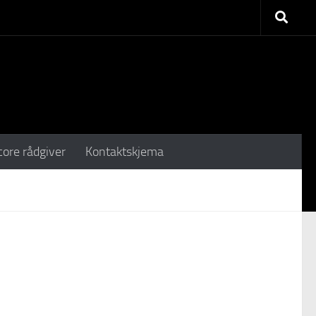
core rådgiver
Kontaktskjema