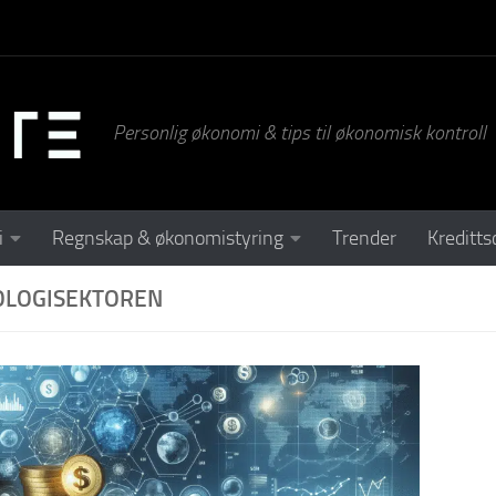
Personlig økonomi & tips til økonomisk kontroll
i
Regnskap & økonomistyring
Trender
Kreditts
OLOGISEKTOREN