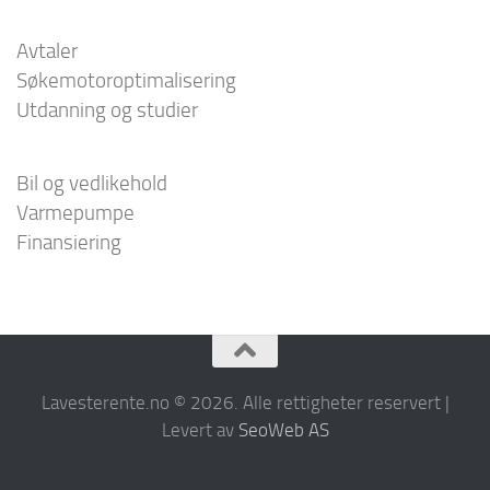
Avtaler
Søkemotoroptimalisering
Utdanning og studier
Bil og vedlikehold
Varmepumpe
Finansiering
Lavesterente.no © 2026. Alle rettigheter reservert |
Levert av
SeoWeb AS