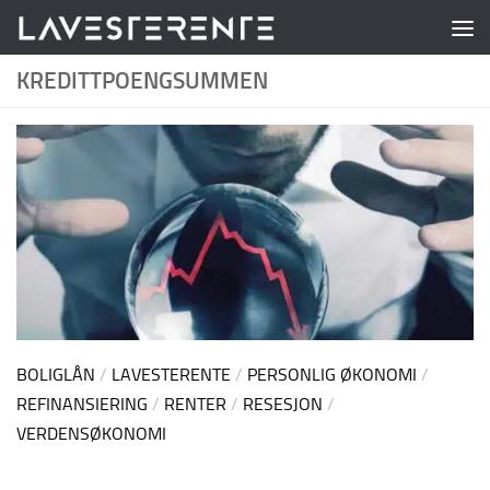
Skip to content
KREDITTPOENGSUMMEN
BOLIGLÅN
/
LAVESTERENTE
/
PERSONLIG ØKONOMI
/
REFINANSIERING
/
RENTER
/
RESESJON
/
VERDENSØKONOMI