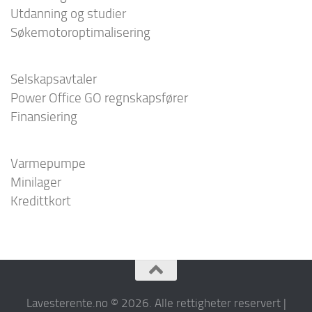
Utdanning og studier
Søkemotoroptimalisering
Selskapsavtaler
Power Office GO regnskapsfører
Finansiering
Varmepumpe
Minilager
Kredittkort
Lavesterente.no © 2026. Alle rettigheter reservert |