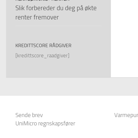
Slik forbereder du deg på økte
renter fremover
KREDITTSCORE RÅDGIVER
[kredittscore_raadgiver]
Sende brev
Varmepu
UniMicro regnskapsfører