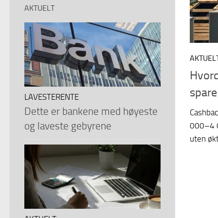
AKTUELT
AKTUEL
Hvord
spare
LAVESTERENTE
Dette er bankene med høyeste
Cashbac
og laveste gebyrene
000–4 0
uten økt