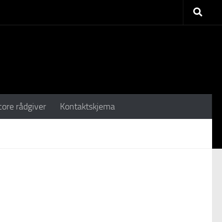
core rådgiver
Kontaktskjema