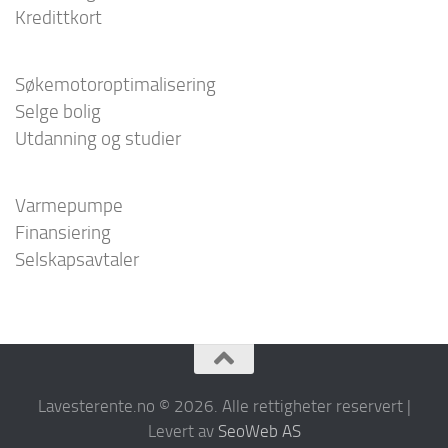
Kredittkort
Søkemotoroptimalisering
Selge bolig
Utdanning og studier
Varmepumpe
Finansiering
Selskapsavtaler
Lavesterente.no © 2026. Alle rettigheter reservert |
Levert av
SeoWeb AS