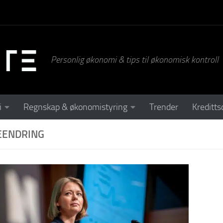
Personlig økonomi & tips til økonomisk kontroll
i
Regnskap & økonomistyring
Trender
Kreditts
EENDRING