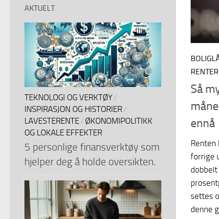
AKTUELT
BOLIGL
RENTER
Så mye
TEKNOLOGI OG VERKTØY
/
måned
INSPIRASJON OG HISTORIER
/
LAVESTERENTE
ØKONOMIPOLITIKK
ennå
/
OG LOKALE EFFEKTER
Renten 
5 personlige finansverktøy som
forrige
hjelper deg å holde oversikten.
dobbelt
prosent
settes 
denne ga