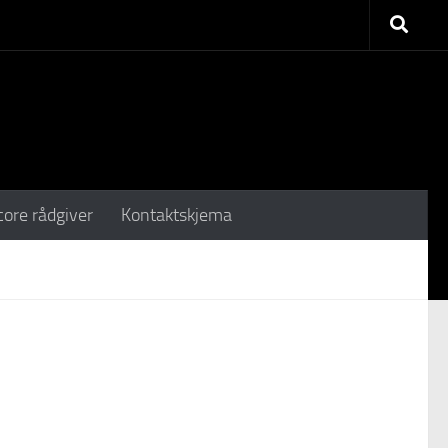
core rådgiver
Kontaktskjema