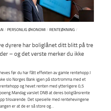
ÅN
/
PERSONLIG ØKONOMI
/
RENTEØKNING
/
 dyrere har boliglånet ditt blitt på tre
er – og det verste merker du ikke
heves før du har fått effekten av gamle rentehopp.I
 uke slo Norges Bank igjen på stortromma med et
 rentehopp og hevet renten med ytterligere 0,5
poeng.Mandag varslet DNB at deres boliglånsrente
opp tilsvarende. Det spesielle med rentehevingene
ngen er at de er så store og...