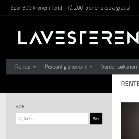
Spar 300 kroner i fond – få 200 kroner ekstra gratis!
Skip to content
Renter
Personlig økonomi
Verdensøkonom
RENT
SØK
Søk
etter: