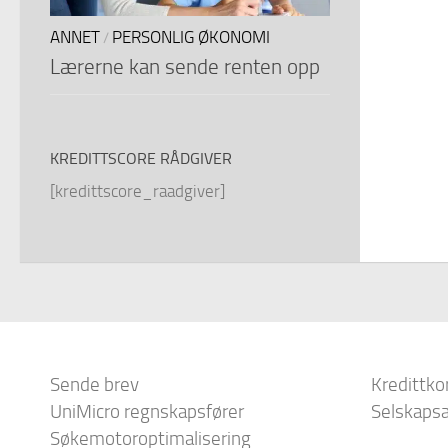
ANNET
PERSONLIG ØKONOMI
/
Lærerne kan sende renten opp
KREDITTSCORE RÅDGIVER
[kredittscore_raadgiver]
Sende brev
Kredittko
UniMicro regnskapsfører
Selskapsa
Søkemotoroptimalisering