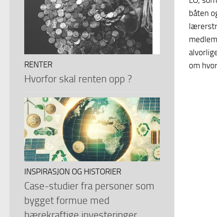
LO, som 
båten og
lærerstr
medlemm
alvorli
RENTER
om hvor
Hvorfor skal renten opp ?
INSPIRASJON OG HISTORIER
Case-studier fra personer som
bygget formue med
bærekraftige investeringer.