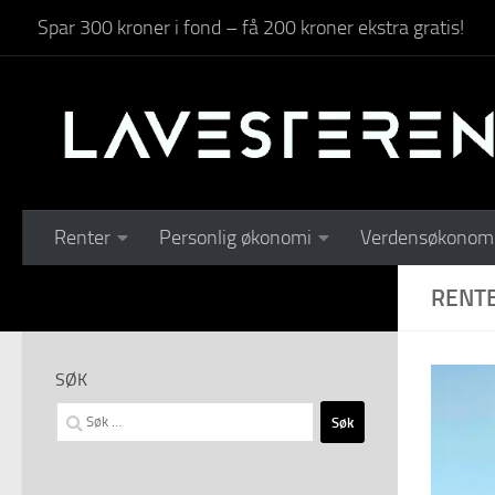
Spar 300 kroner i fond – få 200 kroner ekstra gratis!
Skip to content
Renter
Personlig økonomi
Verdensøkonom
RENT
SØK
Søk
etter: