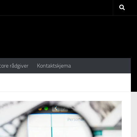
core rådgiver
Kontaktskjema