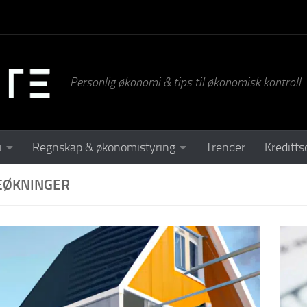
Personlig økonomi & tips til økonomisk kontroll
i
Regnskap & økonomistyring
Trender
Kreditts
EØKNINGER