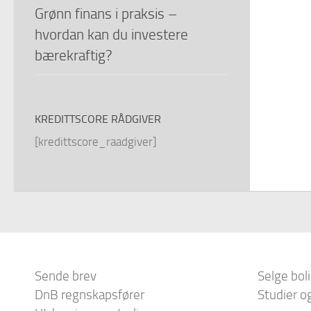
Grønn finans i praksis –
hvordan kan du investere
bærekraftig?
KREDITTSCORE RÅDGIVER
[kredittscore_raadgiver]
Sende brev
Selge bol
DnB regnskapsfører
Studier o