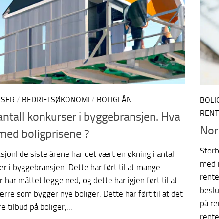
RSER
/
BEDRIFTSØKONOMI
/
BOLIGLÅN
BOLI
RENT
antall konkurser i byggebransjen. Hva
Nor
 med boligprisene ?
Storb
sjonI de siste årene har det vært en økning i antall
med i
r i byggebransjen. Dette har ført til at mange
rente
r har måttet legge ned, og dette har igjen ført til at
beslu
ærre som bygger nye boliger. Dette har ført til at det
på re
e tilbud på boliger,...
rente