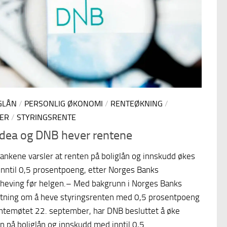
GLÅN
/
PERSONLIG ØKONOMI
/
RENTEØKNING
/
ER
/
STYRINGSRENTE
dea og DNB hever rentene
ankene varsler at renten på boliglån og innskudd økes
nntil 0,5 prosentpoeng, etter Norges Banks
heving før helgen.– Med bakgrunn i Norges Banks
tning om å heve styringsrenten med 0,5 prosentpoeng
ntemøtet 22. september, har DNB besluttet å øke
n på boliglån og innskudd med inntil 0,5