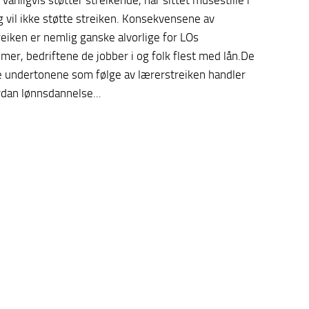
vanligvis støtter streikende, har sittet musestille i
 vil ikke støtte streiken. Konsekvensene av
eiken er nemlig ganske alvorlige for LOs
er, bedriftene de jobber i og folk flest med lån.De
ge undertonene som følge av lærerstreiken handler
dan lønnsdannelse...