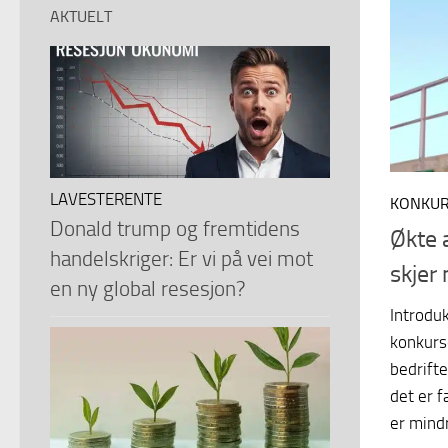
AKTUELT
LAVESTERENTE
KONKU
Donald trump og fremtidens
Økte 
handelskriger: Er vi på vei mot
skjer
en ny global resesjon?
Introduk
konkurse
bedrifte
det er f
er mindr