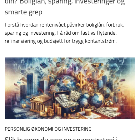
din? Boliglån, sparing, investeringer og
smarte grep
Forstå hvordan rentenivået påvirker boliglån, forbruk,
sparing og investering. Få råd om fast vs flytende,
refinansiering og budsjett for trygg kontantstrøm.
PERSONLIG ØKONOMI OG INVESTERING
Slik bygger du opp en sparestrategi i