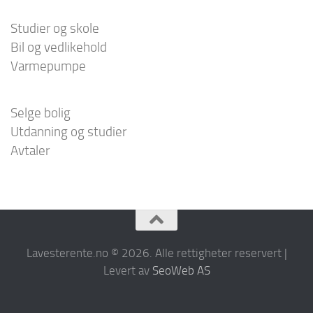
Studier og skole
Bil og vedlikehold
Varmepumpe
Selge bolig
Utdanning og studier
Avtaler
Lavesterente.no © 2026. Alle rettigheter reservert |
Levert av
SeoWeb AS