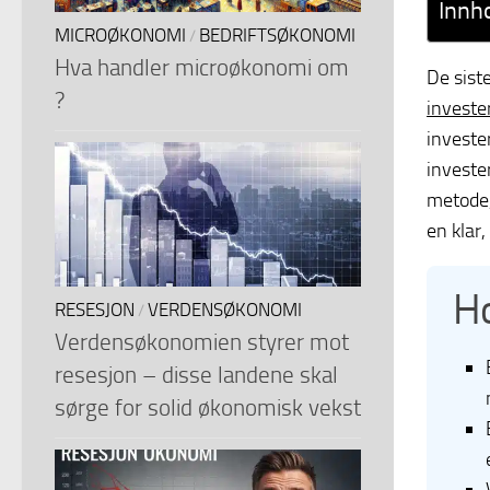
Innh
MICROØKONOMI
BEDRIFTSØKONOMI
/
Hva handler microøkonomi om
De sist
?
investe
investe
invester
metode,
en klar,
H
RESESJON
VERDENSØKONOMI
/
Verdensøkonomien styrer mot
resesjon – disse landene skal
sørge for solid økonomisk vekst