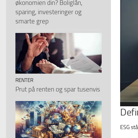
økonomien din? Boliglån,
sparing, investeringer og
smarte grep
RENTER
Prut på renten og spar tusenvis
Defi
ESG står