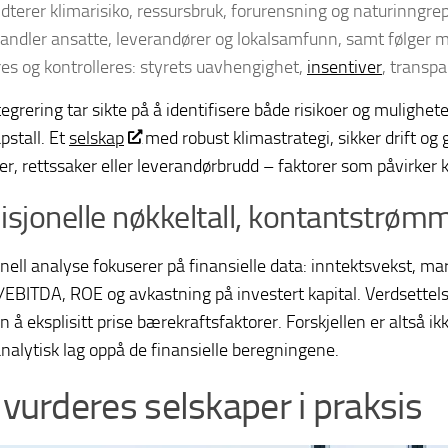
dterer klimarisiko, ressursbruk, forurensning og naturinngrep
andler ansatte, leverandører og lokalsamfunn, samt følger m
res og kontrolleres: styrets uavhengighet,
insentiver
, transp
grering tar sikte på å identifisere både risikoer og mulighete
pstall. Et
selskap
med robust klimastrategi, sikker drift og
er, rettssaker eller leverandørbrudd – faktorer som påvirker
isjonelle nøkkeltall, kontantstrømm
onell analyse fokuserer på finansielle data: inntektsvekst, m
/EBITDA, ROE og avkastning på investert kapital. Verdsettel
en å eksplisitt prise bærekraftsfaktorer. Forskjellen er altså
analytisk lag oppå de finansielle beregningene.
k vurderes selskaper i praksis