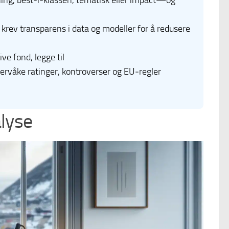
ning, best‑i‑klassen, tematisk eller impact—og
 krev transparens i data og modeller for å redusere
ve fond, legge til
ervåke ratinger, kontroverser og EU‑regler
alyse