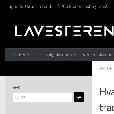
Spar 300 kroner i fond – få 200 kroner ekstra gratis!
Skip to content
Renter
Personlig økonomi
Verdensøkonom
AKTUE
SØK
Hva
Søk
etter:
tra