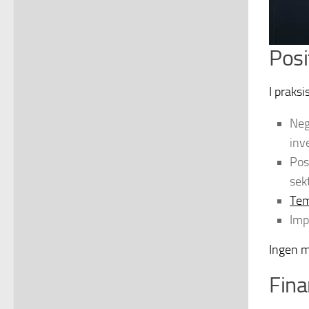
Posi
I praksi
Neg
inv
Pos
sek
Tem
Imp
Ingen m
Fina