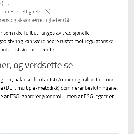
 (E),
enneskerettigheter (S),
arens og aksjonærrettigheter (G).
r som ikke fullt ut fanges av tradisjonelle
 god styring kan være bedre rustet mot regulatoriske
 kontantstrømmer over tid.
er, og verdsettelse
arginer, balanse, kontantstrømmer og nøkkeltall som
se (DCF, multiple-metodikk) dominerer beslutningene,
 ikke at ESG ignorerer økonomi – men at ESG legger et