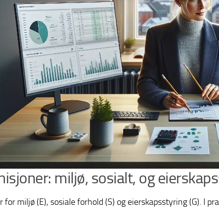
nisjoner: miljø, sosialt, og eierskap
 for miljø (E), sosiale forhold (S) og eierskapsstyring (G). I p