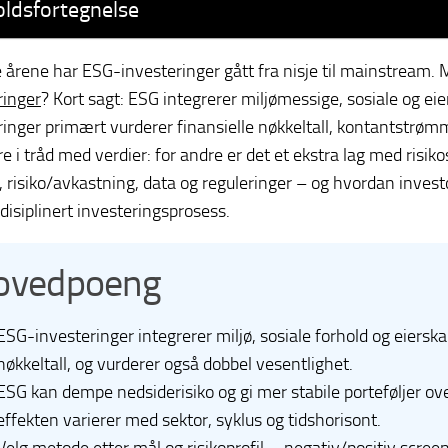
oldsfortegnelse
e årene har ESG-investeringer gått fra nisje til mainstream. M
ringer
? Kort sagt: ESG integrerer miljømessige, sosiale og ei
ringer primært vurderer finansielle nøkkeltall, kontantstrø
e i tråd med verdier: for andre er det et ekstra lag med risiko
 risiko/avkastning, data og reguleringer – og hvordan inve
 disiplinert investeringsprosess.
ovedpoeng
ESG-investeringer integrerer miljø, sosiale forhold og eierskapss
nøkkeltall, og vurderer også dobbel vesentlighet.
ESG kan dempe nedsiderisiko og gi mer stabile porteføljer ov
effekten varierer med sektor, syklus og tidshorisont.