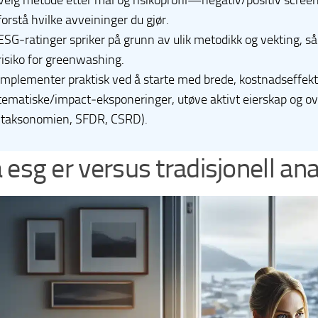
Velg metode etter mål og risikoprofil—negativ/positiv scree
forstå hvilke avveininger du gjør.
ESG‑ratinger spriker på grunn av ulik metodikk og vekting, så
risiko for greenwashing.
Implementer praktisk ved å starte med brede, kostnadseffekti
tematiske/impact‑eksponeringer, utøve aktivt eierskap og ov
(taksonomien, SFDR, CSRD).
 esg er versus tradisjonell an