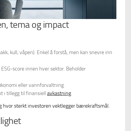
sen, tema og impact
bakk, kull, våpen). Enkel å forstå, men kan snevre inn
t ESG‑score innen hver sektor. Beholder
økonomi eller vannforvaltning.
 tillegg til finansiell
avkastning
.
 og hvor sterkt investoren vektlegger bærekraftsmål.
lighet