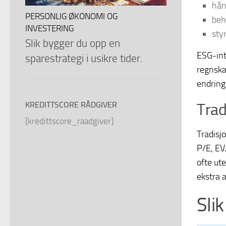
hån
PERSONLIG ØKONOMI OG
beh
INVESTERING
sty
Slik bygger du opp en
ESG-inte
sparestrategi i usikre tider.
regnska
endring
KREDITTSCORE RÅDGIVER
Trad
[kredittscore_raadgiver]
Tradisj
P/E, EV
ofte ut
ekstra 
Sli