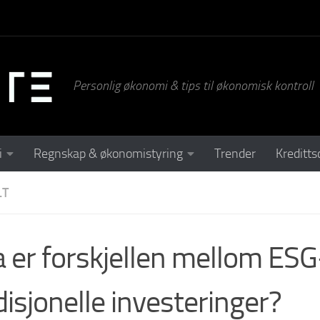
Personlig økonomi & tips til økonomisk kontroll
i
Regnskap & økonomistyring
Trender
Kreditts
LT
 er forskjellen mellom ESG
disjonelle investeringer?