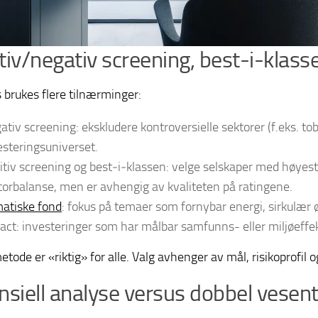
tiv/negativ screening, best-i-klas
s brukes flere tilnærminger:
ativ screening: ekskludere kontroversielle sektorer (f.eks. to
esteringsuniverset.
itiv screening og best‑i‑klassen: velge selskaper med høyes
torbalanse, men er avhengig av kvaliteten på ratingene.
atiske fond
: fokus på temaer som fornybar energi, sirkulær 
act: investeringer som har målbar samfunns- eller miljøeffekt i
etode er «riktig» for alle. Valg avhenger av mål, risikoprofil
nsiell analyse versus dobbel vesent