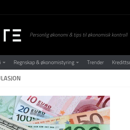
Personlig økonomi & tips til økonomisk kontroll
i
Regnskap & økonomistyring
Trender
Kreditts
ULASJON