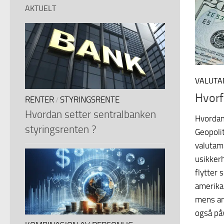
AKTUELT
VALUTA
Hvorf
RENTER
STYRINGSRENTE
/
Hvordan setter sentralbanken
Hvordan
styringsrenten ?
Geopolit
valutam
usikkerh
flytter 
amerikan
mens an
også påv