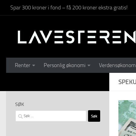
Spar 300 kroner i fond – få 200 kroner ekstra gratis!
Skip to content
Renter
Personlig økonomi
Verdensøkonom
SPEK
SØK
Søk
etter: