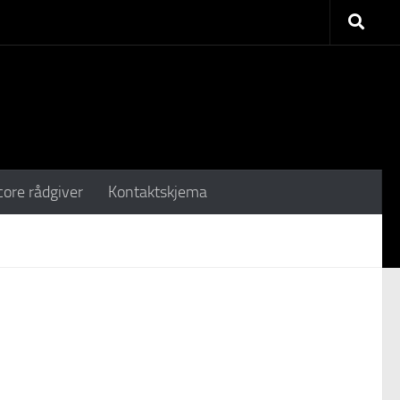
core rådgiver
Kontaktskjema