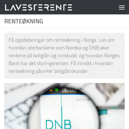
Skip to content
RENTEØKNING
Få oppdateringer om renteøkning i Norge. Les om
hvordan storbankene som Nordea og DNB øker
rentene på boliglån og innskudd, og hvordan Norges
Bank har økt styringsrenten. Få innsikt i hvordan
renteøkning påvirker boliglånskunder.