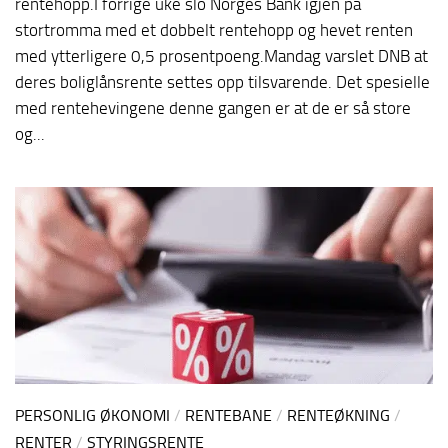
rentehopp.I forrige uke slo Norges Bank igjen på
stortromma med et dobbelt rentehopp og hevet renten
med ytterligere 0,5 prosentpoeng.Mandag varslet DNB at
deres boliglånsrente settes opp tilsvarende. Det spesielle
med rentehevingene denne gangen er at de er så store
og...
PERSONLIG ØKONOMI
/
RENTEBANE
/
RENTEØKNING
/
RENTER
/
STYRINGSRENTE